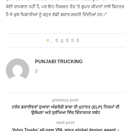
ਕੋਈ ਰਾਮਬਾਣ ਨਹੀਂ ਹੈ, ਪਰ ਇਹ ਨਿਸ਼ਚਤ ਤੌਰ ‘ਤੇ ਗੁਪਤ ਕੀਮਤਾਂ ਨਾਲੋਂ ਬਿਹਤਰ
ਹੈ ਜੋ ਕੁਝ ਖਿਡਾਰੀਆਂ ਨੂੰ ਬਹੁਤ ਵੱਡੀ ਬਜ਼ਾਰ ਸ਼ਕਤੀ ਦਿੰਦੀਆਂ ਹਨ।”
0
PUNJABI TRUCKING
previous post
ਟਰੱਕ ਡਰਾਈਵਰਾਂ ਦੁਆਰਾ ਅੰਗਰੇਜ਼ੀ ਭਾਸ਼ਾ ਦੀ ਮੁਹਾਰਤ (ELP) ਨਿਯਮਾਂ ਦੀ
ਉਲੰਘਣਾ ਅਤੇ ਸੁਰੱਖਿਆ ਵਿੱਚ ਚਿੰਤਾਜਨਕ ਸਬੰਧ
next post
Volvo Trucks’ all-new VNL wins global design award –