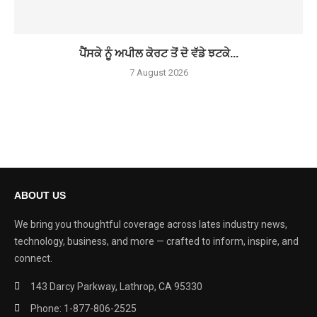
ਪੈਂਸਕੇ ਨੂੰ ਅਪੀਲ ਕੋਰਟ ਤੋਂ ਦੋ ਵੱਡੇ ਝਟਕੇ...
7 August 2026
ABOUT US
We bring you thoughtful coverage across lates industry news,
technology, business, and more — crafted to inform, inspire, and
connect.
143 Darcy Parkway, Lathrop, CA 95330
Phone: 1-877-806-2525