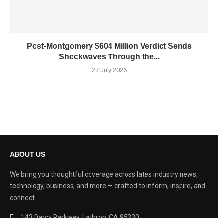
Post-Montgomery $604 Million Verdict Sends
Shockwaves Through the...
27 July 2026
ABOUT US
We bring you thoughtful coverage across lates industry news,
technology, business, and more — crafted to inform, inspire, and
connect.
143 Darcy Parkway, Lathrop, CA 95330