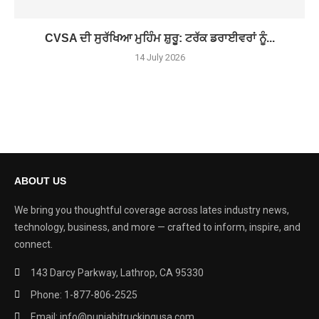
CVSA ਦੀ ਸੁਰੱਖਿਆ ਮੁਹਿੰਮ ਸ਼ੁਰੂ: ਟਰੱਕ ਡਰਾਈਵਰਾਂ ਨੂੰ...
14 July 2026
ABOUT US
We bring you thoughtful coverage across lates industry news,
technology, business, and more — crafted to inform, inspire, and
connect.
143 Darcy Parkway, Lathrop, CA 95330
Phone: 1-877-806-2525
Email: info@punjabitruckingusa.com