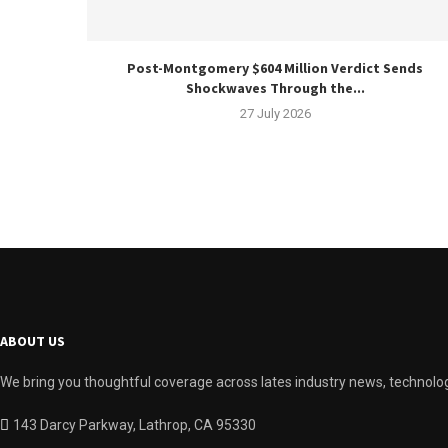
Post-Montgomery $604 Million Verdict Sends
Shockwaves Through the...
27 July 2026
ABOUT US
We bring you thoughtful coverage across lates industry news, technolog
143 Darcy Parkway, Lathrop, CA 95330