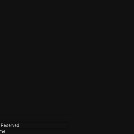
s Reserved
me