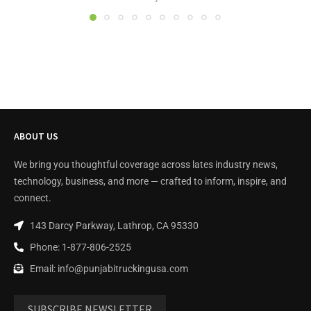
ABOUT US
We bring you thoughtful coverage across lates industry news,
technology, business, and more — crafted to inform, inspire, and
connect.
143 Darcy Parkway, Lathrop, CA 95330
Phone: 1-877-806-2525
Email: info@punjabitruckingusa.com
SUBSCRIBE NEWSLETTER